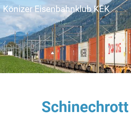
Könizer Eisenbahnklub KEK
Schinechrott